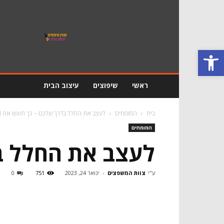
מגזין
שיפוץ
ועיצוב
פתח סרגל נגישות
הבית
ראשי
שיפוצים
עיצוב הבית
בית
המומחים
לעצב את החלל בדרך שלכם – כך תעשו את זה
המומחים
לעצב את החלל בד
ע"י
צוות המשפצים
-
ינואר 24, 2023
751
0