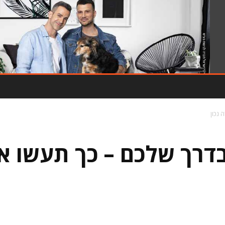
- פרסומת -
 נכון
רך שלכם – כך תעשו את 