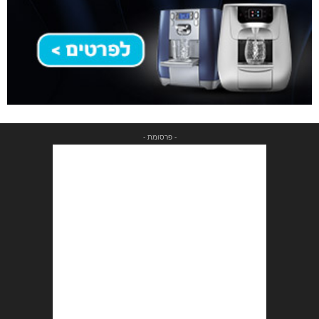
- פרסומת -