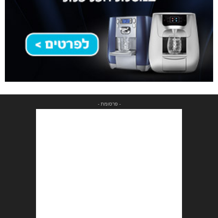
- פרסומת -