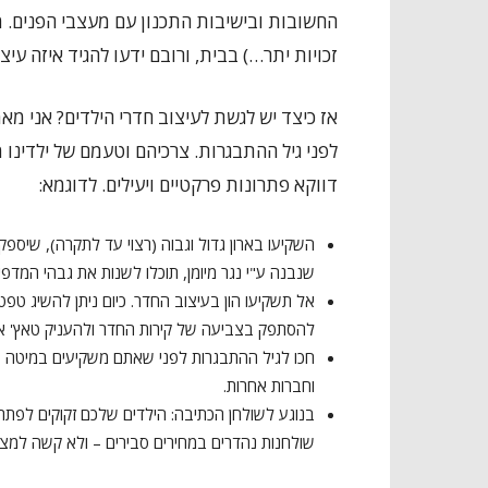
החשובות ובישיבות התכנון עם מעצבי הפנים. מצד 
זכויות יתר…) בבית, ורובם ידעו להגיד איזה עיצו
אז כיצד יש לגשת לעיצוב חדרי הילדים? אני מא
לפני גיל ההתבגרות. צרכיהם וטעמם של ילדינו 
דווקא פתרונות פרקטיים ויעילים. לדוגמא:
השקיעו בארון גדול וגבוה (רצוי עד לתקרה), שיספק
שנבנה ע"י נגר מיומן, תוכלו לשנות את גבהי המדפים
אל תשקיעו הון בעיצוב החדר. כיום ניתן להשיג טפטי
להסתפק בצביעה של קירות החדר ולהעניק טאץ' אי
חכו לגיל ההתבגרות לפני שאתם משקיעים במיטה סו
וחברות אחרות.
בנוגע לשולחן הכתיבה: הילדים שלכם זקוקים לפתרון
שולחנות נהדרים במחירים סבירים – ולא קשה למצו