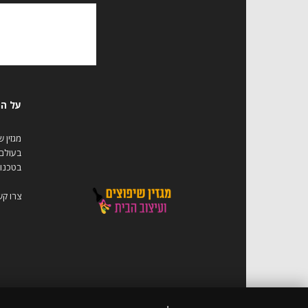
על המ
מגזין 
בעולם 
בטכנול
צרו קש