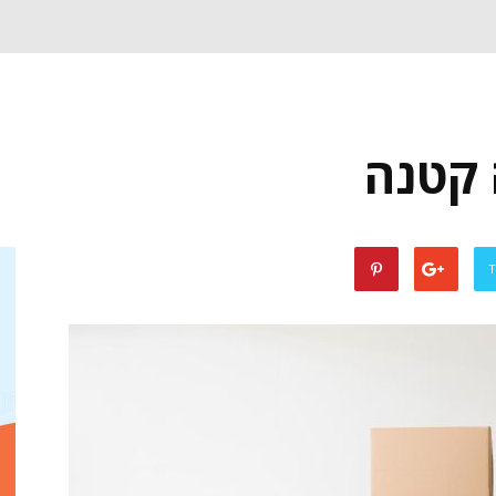
 קטנה
T