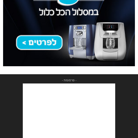
- פרסומת -