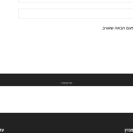
פעם הבאה שאגיב.
- פרסומת -
גזין
עקב