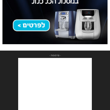
- פרסומת -