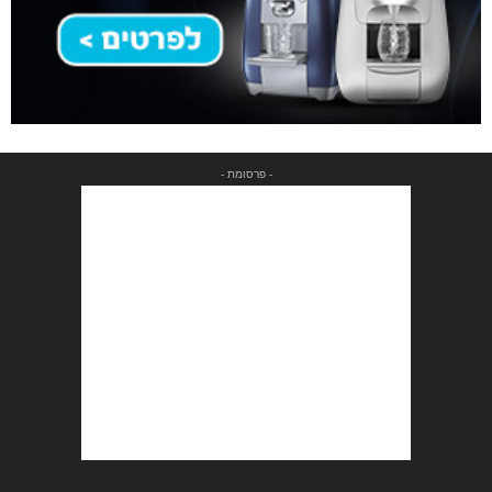
- פרסומת -